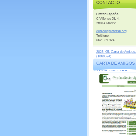
CONTACTO
Frater España
C/ Alfonso XI, 4.
28014 Madrid
correo@f
ratersp.
org
Teléfono:
662 539 324
2026. 05. Carta de Amigos.
(1860524)
CARTA DE AMIGOS
ABRIL 2025.PDF
(1569856)