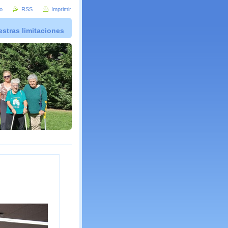
io
RSS
Imprimir
stras limitaciones