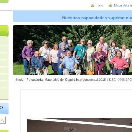
Inicio
Mapa del sit
Nuestras capacidades superan nue
Inicio
|
Fotogalería: Materiales del Comité Intercontinental 2018
|
DSC_0446.JPG
IO