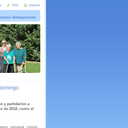
io
RSS
Imprimir
stras limitaciones
 Domingo
s y partidarios a
zo de 2018, como el
canso semanal común