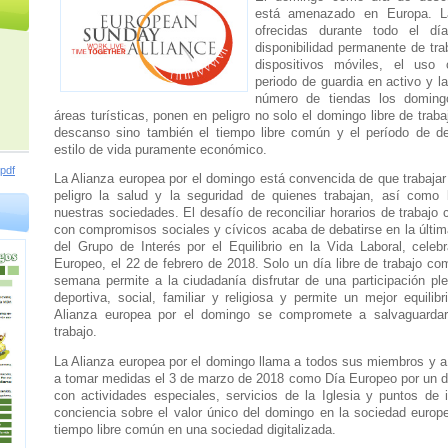
está amenazado en Europa. L
ofrecidas durante todo el dí
disponibilidad permanente de tra
dispositivos móviles, el uso
periodo de guardia en activo y l
número de tiendas los doming
áreas turísticas, ponen en peligro no solo el domingo libre de tra
descanso sino también el tiempo libre común y el período de d
estilo de vida puramente económico.
pdf
La Alianza europea por el domingo está convencida de que trabaja
peligro la salud y la seguridad de quienes trabajan, así como 
nuestras sociedades. El desafío de reconciliar horarios de trabajo
con compromisos sociales y cívicos acaba de debatirse en la últi
del Grupo de Interés por el Equilibrio en la Vida Laboral, cele
Europeo, el 22 de febrero de 2018. Solo un día libre de trabajo co
semana permite a la ciudadanía disfrutar de una participación plen
deportiva, social, familiar y religiosa y permite un mejor equilib
Alianza europea por el domingo se compromete a salvaguardar
trabajo.
La Alianza europea por el domingo llama a todos sus miembros y a
a tomar medidas el 3 de marzo de 2018 como Día Europeo por un do
con actividades especiales, servicios de la Iglesia y puntos de 
conciencia sobre el valor único del domingo en la sociedad europe
tiempo libre común en una sociedad digitalizada.