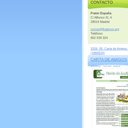
CONTACTO
Frater España
C/ Alfonso XI, 4.
28014 Madrid
correo@f
ratersp.
org
Teléfono:
662 539 324
2026. 05. Carta de Amigos.
(1860524)
CARTA DE AMIGOS
ABRIL 2025.PDF
(1569856)