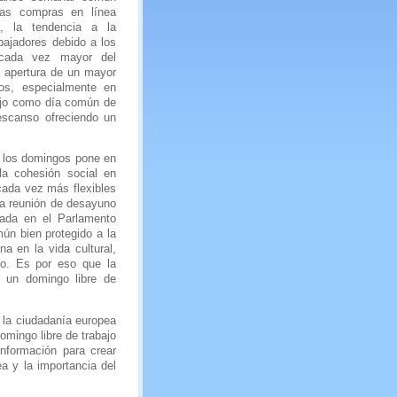
as compras en línea
a, la tendencia a la
bajadores debido a los
 cada vez mayor del
a apertura de un mayor
os, especialmente en
bajo como día común de
escanso ofreciendo un
r los domingos pone en
la cohesión social en
 cada vez más flexibles
ma reunión de desayuno
brada en el Parlamento
mún bien protegido a la
a en la vida cultural,
rio. Es por eso que la
 un domingo libre de
 la ciudadanía europea
mingo libre de trabajo
información para crear
a y la importancia del