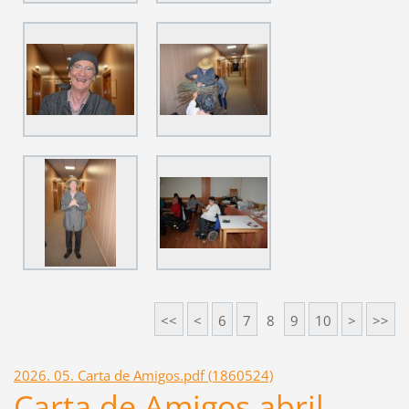
<<
<
6
7
8
9
10
>
>>
2026. 05. Carta de Amigos.pdf (1860524)
Carta de Amigos abril