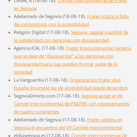
CANAL 8 (18-08-18).
Comité Intercontinental de Frater
en Segovia
Adelantado de Segovia (18-08-18).
Frater critica la falta
de compromiso con la accesibilidad
Religión Digital (17-08-18).
Segovia, capital mundial de
la solidaridad con personas con discapacidad
Agencia ICAL (17-08-18).
Frater Intercontinental reclama
que se deje de “discapacitar” a las personas con
discapacidad para que puedan formar parte de la
sociedad
La Vanguardia (17-08-18).
Organización Frater dice
España incumple ley de accesibilidad desde diciembre
SegoviaDirecto.com (17-08-18).
Segovia acoge el VII
Comité Intercontinental de FRATER, con representantes
de cuatro continentes
Adelantado de Segovia (17-08-18).
Frater celebra en
Segovia el encuentro del VII Comité Intercontinental
eldiasegovia.es (17-08-18).
Comité Intercontinental de