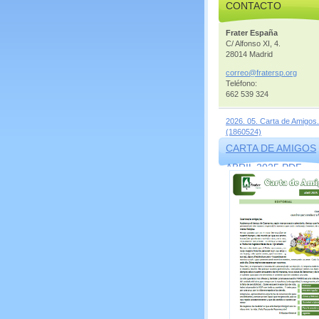
CONTACTO
Frater España
C/ Alfonso XI, 4.
28014 Madrid
correo@f
ratersp.
org
Teléfono:
662 539 324
2026. 05. Carta de Amigos.
(1860524)
CARTA DE AMIGOS
ABRIL 2025.PDF
(1569856)