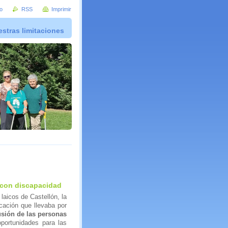
io
RSS
Imprimir
stras limitaciones
 con discapacidad
laicos de Castellón, la
cación que llevaba por
sión de las personas
oportunidades para las