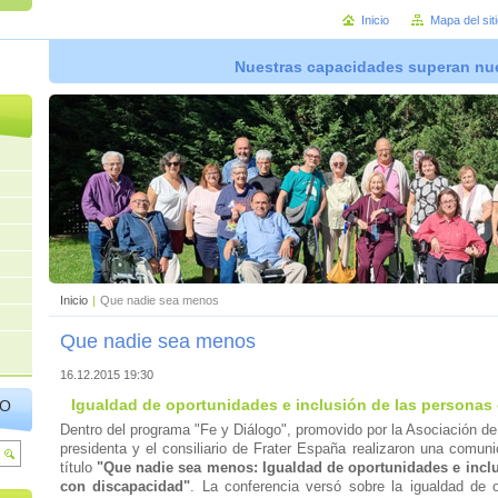
Inicio
Mapa del sit
Nuestras capacidades superan nue
Inicio
|
Que nadie sea menos
Que nadie sea menos
16.12.2015 19:30
Igualdad de oportunidades e inclusión de las personas
IO
Dentro del programa "Fe y Diálogo", promovido por la Asociación de 
presidenta y el consiliario de Frater España realizaron una comuni
título
"Que nadie sea menos: Igualdad de oportunidades e inclu
con discapacidad"
. La conferencia versó sobre la igualdad de 