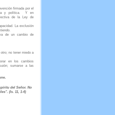
vención firmada por el
ca y política. Y en
fectiva de la Ley de
apacidad. La exclusión
stiendo.
etiva de un cambio de
 otro; no tener miedo a
aborar en los cambios
lsuión; sumarse a las
une.
píritu del Señor. No
es". (Is. 11, 1-4)