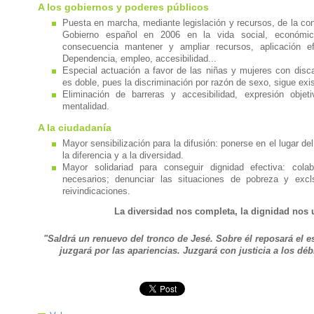
A los gobiernos y poderes públicos
Puesta en marcha, mediante legislación y recursos, de la con
Gobierno español en 2006 en la vida social, económi
consecuencia mantener y ampliar recursos, aplicación e
Dependencia, empleo, accesibilidad...
Especial actuación a favor de las niñas y mujeres con disc
es doble, pues la discriminación por razón de sexo, sigue exi
Eliminación de barreras y accesibilidad, expresión obj
mentalidad.
A la ciudadanía
Mayor sensibilización para la difusión: ponerse en el lugar del
la diferencia y a la diversidad.
Mayor solidariad para conseguir dignidad efectiva: col
necesarios; denunciar las situaciones de pobreza y exc
reivindicaciones.
La diversidad nos completa, la dignidad nos 
"Saldrá un renuevo del tronco de Jesé. Sobre él reposará el es
juzgará por las apariencias. Juzgará con justicia a los débil