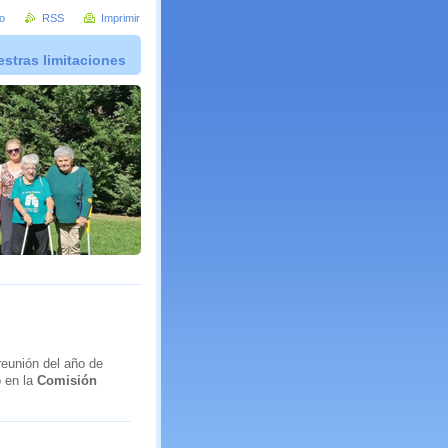
io
RSS
Imprimir
stras limitaciones
 reunión del año de
o en la
Comisión