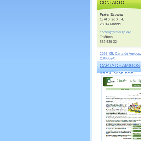
CONTACTO
Frater España
C/ Alfonso XI, 4.
28014 Madrid
correo@f
ratersp.
org
Teléfono:
662 539 324
2026. 05. Carta de Amigos.
(1860524)
CARTA DE AMIGOS
ABRIL 2025.PDF
(1569856)