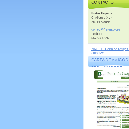
CONTACTO
Frater España
C/ Alfonso XI, 4.
28014 Madrid
correo@f
ratersp.
org
Teléfono:
662 539 324
2026. 05. Carta de Amigos.
(1860524)
CARTA DE AMIGOS
ABRIL 2025.PDF
(1569856)