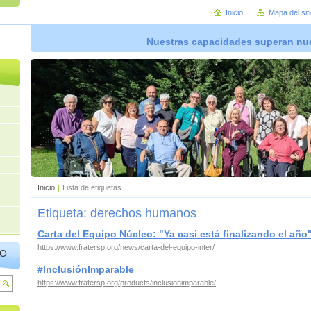
Inicio
Mapa del sit
Nuestras capacidades superan nue
Inicio
|
Lista de etiquetas
Etiqueta: derechos humanos
Carta del Equipo Núcleo: "Ya casi está finalizando el año
https://www.fratersp.org/news/carta-del-equipo-inter/
IO
#InclusiónImparable
https://www.fratersp.org/products/inclusionimparable/