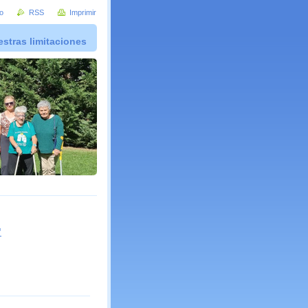
io
RSS
Imprimir
stras limitaciones
"