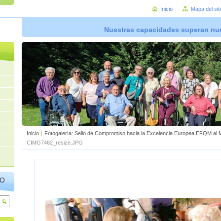
Inicio
Mapa del sit
Nuestras capacidades superan nue
Inicio
|
Fotogalería: Sello de Compromiso hacia la Excelencia Europea EFQM al M
CIMG7462_resize.JPG
IO