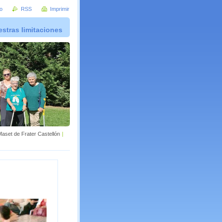
io
RSS
Imprimir
stras limitaciones
aset de Frater Castellón
|