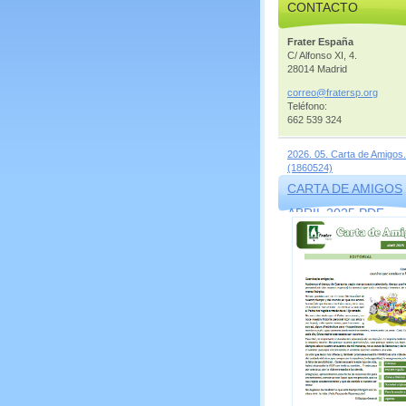
CONTACTO
Frater España
C/ Alfonso XI, 4.
28014 Madrid
correo@f
ratersp.
org
Teléfono:
662 539 324
2026. 05. Carta de Amigos.
(1860524)
CARTA DE AMIGOS
ABRIL 2025.PDF
(1569856)