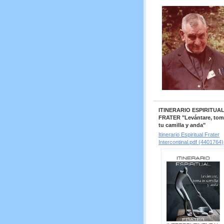
ITINERARIO ESPIRITUA
FRATER "Levántare, to
tu camilla y anda"
Itinerario Espiritual Frater
Intercontinal.pdf (4401764)