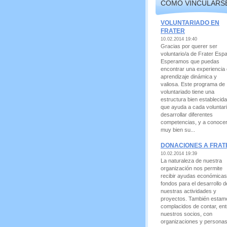
CÓMO VINCULARS
VOLUNTARIADO EN
FRATER
10.02.2014 19:40
Gracias por querer ser
voluntario/a de Frater Esp
Esperamos que puedas
encontrar una experiencia
aprendizaje dinámica y
valiosa. Este programa de
voluntariado tiene una
estructura bien establecida
que ayuda a cada voluntari
desarrollar diferentes
competencias, y a conoce
muy bien su...
DONACIONES A FRAT
10.02.2014 19:39
La naturaleza de nuestra
organización nos permite
recibir ayudas económicas
fondos para el desarrollo d
nuestras actividades y
proyectos. También estam
complacidos de contar, ent
nuestros socios, con
organizaciones y persona