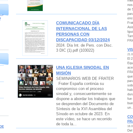
mie
nos
de 
par
DF
O
enc
COMUNICACADO DÍA
Fra
Asi
INTERNACIONAL DE LAS
Igu
PERSONAS CON
Tar
DISCAPACIDAD 03/12/2024
FRA
2024. Día Int. de Pers. con Disc.
VI
3 DIC (1).pdf (103022)
21.0
El 
Equ
UNA IGLESIA SINODAL EN
ace
FRA
MISIÓN
que
SEMINARIOS WEB DE FRATER
par
Frater España continúa su
sob
compromiso con el proceso
hab
sinodal y, consecuentemente se
dur
dispone a abordar los trabajos que
fue
bue
se desprenden del Documento de
un..
Síntesis de la XVI Asamblea del
Sínodo en octubre de 2023. En
CO
este vídeo, se hace un recorrido
FR
de toda la...
16.0
DE
Del