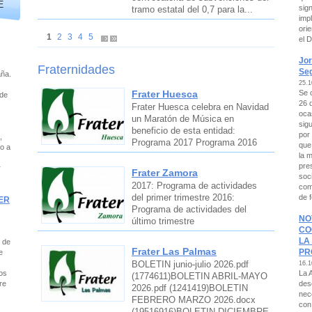
E
sign
tramo estatal del 0,7 para la...
imp
ori
1
2
3
4
5
el 
Jor
Fraternidades
Seg
aña.
25.1
Frater Huesca
Se 
 de
26 
Frater Huesca celebra en Navidad
oca
un Maratón de Música en
sigu
beneficio de esta entidad:
por
,
Programa 2017 Programa 2016
que
o a
la 
pres
r
Frater Zamora
soci
2017: Programa de actividades
com
del primer trimestre 2016:
de f
ER
Programa de actividades del
NO
último trimestre
CO
LA
 de
Frater Las Palmas
PR
e
BOLETIN junio-julio 2026.pdf
16.1
La 
os
(1774611)BOLETIN ABRIL-MAYO
des
re
2026.pdf (1241419)BOLETIN
nec
FEBRERO MARZO 2026.docx
con
s
(19516916)BOLETIN DICIEMBRE