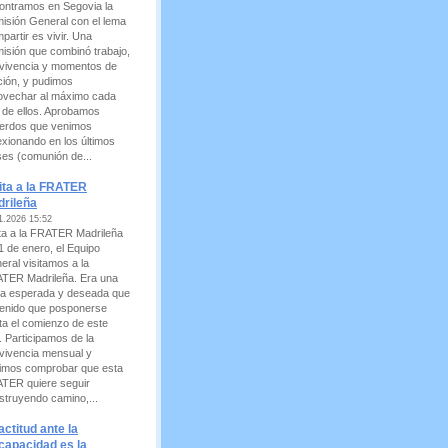
ontramos en Segovia la
isión General con el lema
partir es vivir. Una
isión que combinó trabajo,
vivencia y momentos de
ción, y pudimos
ovechar al máximo cada
 de ellos. Aprobamos
erdos que venimos
lexionando en los últimos
es (comunión de...
ita a la FRATER
rileña
1.2026 15:52
ita a la FRATER Madrileña
11 de enero, el Equipo
eral visitamos a la
TER Madrileña. Era una
ita esperada y deseada que
tenido que posponerse
ta el comienzo de este
. Participamos de la
vivencia mensual y
imos comprobar que esta
TER quiere seguir
struyendo camino,...
actitud ante la
capacidad es la