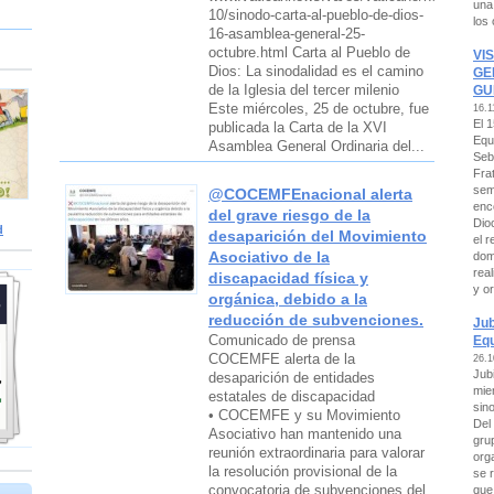
una
10/sinodo-carta-al-pueblo-de-dios-
los
16-asamblea-general-25-
octubre.html Carta al Pueblo de
VI
Dios: La sinodalidad es el camino
GE
de la Iglesia del tercer milenio
GU
Este miércoles, 25 de octubre, fue
16.1
El 
publicada la Carta de la XVI
Equ
Asamblea General Ordinaria del...
Seb
Frat
sem
@COCEMFEnacional alerta
enc
del grave riesgo de la
Dio
d
desaparición del Movimiento
el r
Asociativo de la
dom
rea
discapacidad física y
y or
orgánica, debido a la
reducción de subvenciones.
Jub
Comunicado de prensa
Equ
COCEMFE alerta de la
26.1
Jub
desaparición de entidades
mie
estatales de discapacidad
sin
• COCEMFE y su Movimiento
Del 
Asociativo han mantenido una
gru
reunión extraordinaria para valorar
org
la resolución provisional de la
se 
convocatoria de subvenciones del
que