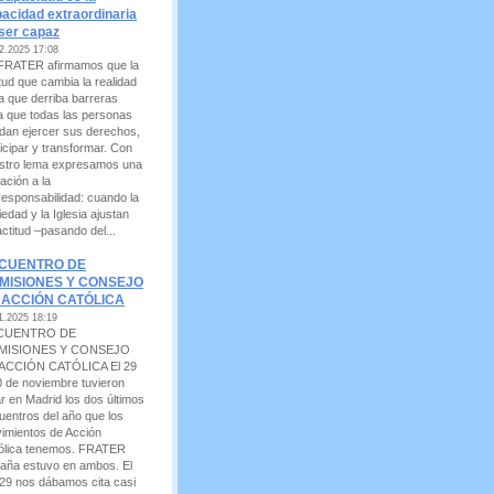
acidad extraordinaria
ser capaz
2.2025 17:08
FRATER afirmamos que la
itud que cambia la realidad
la que derriba barreras
a que todas las personas
dan ejercer sus derechos,
ticipar y transformar. Con
stro lema expresamos una
tación a la
responsabilidad: cuando la
edad y la Iglesia ajustan
actitud –pasando del...
CUENTRO DE
MISIONES Y CONSEJO
 ACCIÓN CATÓLICA
1.2025 18:19
CUENTRO DE
MISIONES Y CONSEJO
ACCIÓN CATÓLICA El 29
0 de noviembre tuvieron
ar en Madrid los dos últimos
uentros del año que los
imientos de Acción
ólica tenemos. FRATER
aña estuvo en ambos. El
 29 nos dábamos cita casi
-