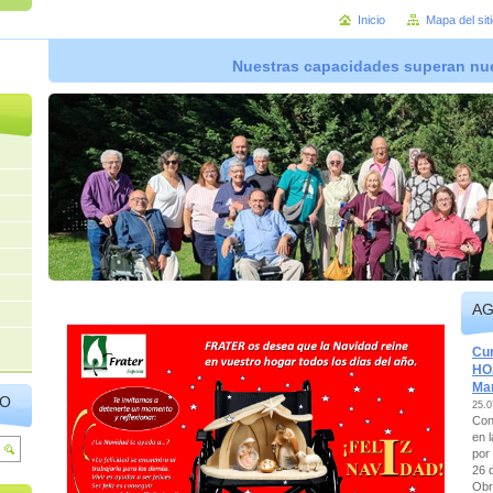
Inicio
Mapa del sit
Nuestras capacidades superan nue
A
Cur
HOA
Mar
IO
25.0
Con
en l
por 
26 
Obr