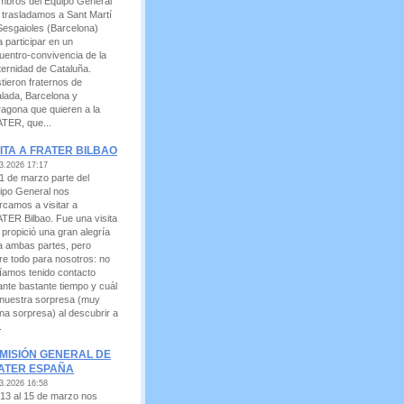
mbros del Equipo General
 trasladamos a Sant Martí
Sesgaioles (Barcelona)
a participar en un
uentro-convivencia de la
ternidad de Cataluña.
stieron fraternos de
alada, Barcelona y
ragona que quieren a la
TER, que...
SITA A FRATER BILBAO
3.2026 17:17
21 de marzo parte del
ipo General nos
rcamos a visitar a
TER Bilbao. Fue una visita
 propició una gran alegría
a ambas partes, pero
re todo para nosotros: no
íamos tenido contacto
ante bastante tiempo y cuál
 nuestra sorpresa (muy
na sorpresa) al descubrir a
.
MISIÓN GENERAL DE
ATER ESPAÑA
3.2026 16:58
 13 al 15 de marzo nos