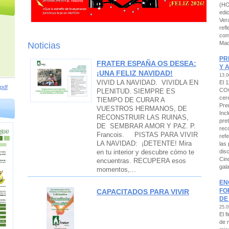
(HO
edi
Ver
refl
con
Mad
Noticias
PR
FRATER ESPAÑA OS DESEA:
Y 
¡UNA FELIZ NAVIDAD!
13.0
VIVID LA NAVIDAD. VIVIDLA EN
El 1
pdf
COC
PLENITUD. SIEMPRE ES
cer
TIEMPO DE CURAR A
Pre
VUESTROS HERMANOS, DE
Incl
RECONSTRUIR LAS RUINAS,
pre
DE SEMBRAR AMOR Y PAZ. P.
rec
Francois. PISTAS PARA VIVIR
refe
LA NAVIDAD: ¡DETENTE! Mira
las
dis
en tu interior y descubre cómo te
Cinc
encuentras. RECUPERA esos
gal
momentos,...
EN
FO
CAPACITADOS PARA VIVIR
DE
25.0
El 
de 