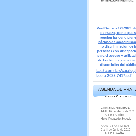
Real Decreto 193/2023, d
de marzo, por el que 
regulan las condicion
básicas de accesibilida
no discriminación de l
personas con discapaci
para el acceso y utilizac
de los bienes y servicio
disposición del públi
back.cermi.es/catalog/n
boe-a-2023-7417.pdf
AGENDA DE FRAT
ESPAÑA 2025
COMISIÓN GENERAL
14 AL 16 de Marzo de 2025
FRATER ESPAÑA
Hotel Puerta de Segovia
ASAMBLEA GENERAL
6 al 8 de Junio de 2025
FRATER ESPAÑA