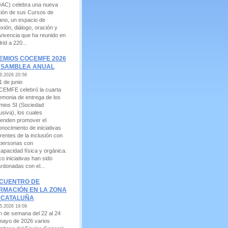
AC) celebra una nueva
ción de sus Cursos de
ano, un espacio de
exión, diálogo, oración y
vivencia que ha reunido en
rid a 220...
EMIOS COCEMFE 2026
ASAMBLEA ANUAL
6.2026 20:56
1 de junio
EMFE celebró la cuarta
emonia de entrega de los
mios SI (Sociedad
usiva), los cuales
tenden promover el
onocimiento de iniciativas
rentes de la inclusión con
 personas con
capacidad física y orgánica.
o iniciativas han sido
ardonadas con el...
CUENTRO DE
RMACIÓN EN LA ZONA
 CATALUÑA
5.2026 19:09
fin de semana del 22 al 24
mayo de 2026 varios