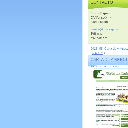
CONTACTO
Frater España
C/ Alfonso XI, 4.
28014 Madrid
correo@f
ratersp.
org
Teléfono:
662 539 324
2026. 05. Carta de Amigos.
(1860524)
CARTA DE AMIGOS
ABRIL 2025.PDF
(1569856)