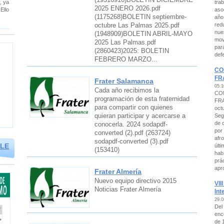
tra
, ya
2025 ENERO 2026.pdf
aso
Ello
(1175268)BOLETIN septiembre-
año
octubre Las Palmas 2025.pdf
red
nue
(1948909)BOLETIN ABRIL-MAYO
mov
2025 Las Palmas.pdf
par
(2860423)2025: BOLETIN
def
FEBRERO MARZO...
CO
FR
Frater Salamanca
05.1
Cada año recibimos la
CO
programación de esta fraternidad
FRA
para compartir con quienes
oct
quieran participar y acercarse a
Seg
de 
conocerla. 2024 sodapdf-
por
converted (2).pdf (263724)
afr
sodapdf-converted (3).pdf
BLE
últ
(153410)
hab
prác
apr
Frater Almería
Nuevo equipo directivo 2015
VII
Noticias Frater Almería
Int
29.0
Del
enc
de 