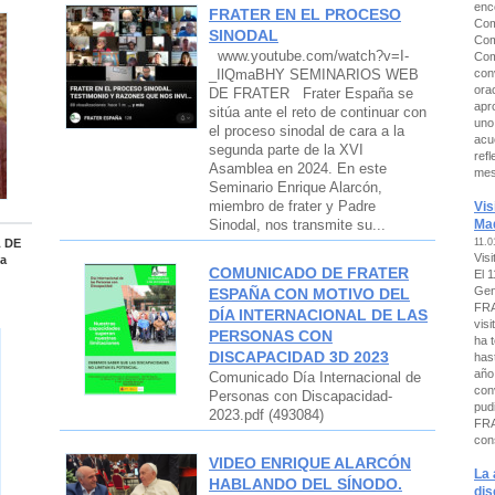
enc
FRATER EN EL PROCESO
Com
SINODAL
Com
www.youtube.com/watch?v=I-
Com
con
_IlQmaBHY SEMINARIOS WEB
ora
DE FRATER Frater España se
apr
sitúa ante el reto de continuar con
uno
el proceso sinodal de cara a la
acu
segunda parte de la XVI
ref
Asamblea en 2024. En este
mes
Seminario Enrique Alarcón,
miembro de frater y Padre
Vis
Mad
Sinodal, nos transmite su...
L DE
11.0
Vis
ma
COMUNICADO DE FRATER
El 
Gen
ESPAÑA CON MOTIVO DEL
FRA
DÍA INTERNACIONAL DE LAS
vis
PERSONAS CON
ha 
DISCAPACIDAD 3D 2023
has
año
Comunicado Día Internacional de
con
Personas con Discapacidad-
pud
2023.pdf (493084)
FRA
con
VIDEO ENRIQUE ALARCÓN
La 
HABLANDO DEL SÍNODO.
dis