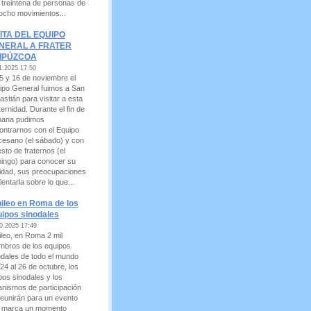
 treintena de personas de
 ocho movimientos...
SITA DEL EQUIPO
NERAL A FRATER
IPÚZCOA
1.2025 17:50
15 y 16 de noviembre el
ipo General fuimos a San
astián para visitar a esta
ernidad. Durante el fin de
ana pudimos
ontrarnos con el Equipo
cesano (el sábado) y con
esto de fraternos (el
ingo) para conocer su
lidad, sus preocupaciones
ientarla sobre lo que...
ileo en Roma de los
ipos sinodales
0.2025 17:49
ileo, en Roma 2 mil
mbros de los equipos
odales de todo el mundo
24 al 26 de octubre, los
pos sinodales y los
anismos de participación
reunirán para un evento
 marca un momento