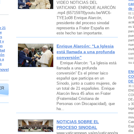
VIDEO NOTICIAS DEL
cap
VATICANO. ENRIQUE ALARCÓN
de 
.mp4 (65715978)youtu.be/WC6-
02.1
TYE1o08 Enrique Alarcón,
En 
act
presidente del proceso sinodal
es 
representa a Frater España en
e 21
par
se
este hecho tan importante.
pue
es
par
d y
nue
Enrique Alarcón: “La Iglesia
as
invi
dad
está llamada a una profunda
cor
ión
conversión”
soci
s a
su 
Enrique Alarcón: “La Iglesia está
co
llamada a una profunda
ovelty/file/10ds8-
EN
conversión” Es el primer laico
CO
español que participa en un
DE
Sínodo, junto a cuatro mujeres, de
30.1
ER
un total de 21 españoles. Enrique
EN
Alarcón lleva 45 años en Frater
CO
(Fraternidad Cristiana de
DE 
Personas con Discapacidad), que
y 3
lug
ha...
enc
mov
NOTICIAS SOBRE EL
Cat
Esp
PROCESO SINODAL
día
www.vaticannews.va/es/vaticano/news/2023