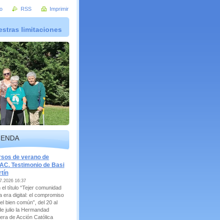
io
RSS
Imprimir
stras limitaciones
GENDA
sos de verano de
C. Testimonio de Basi
tín
7.2026 16:37
 el título “Tejer comunidad
a era digital: el compromiso
el bien común”, del 20 al
de julio la Hermandad
era de Acción Católica