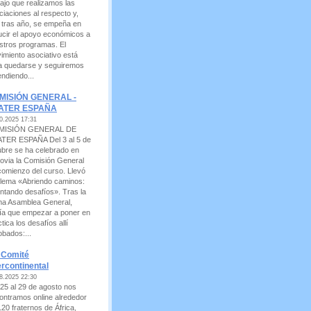
bajo que realizamos las
ciaciones al respecto y,
 tras año, se empeña en
ucir el apoyo económicos a
stros programas. El
imiento asociativo está
a quedarse y seguiremos
endiendo...
MISIÓN GENERAL -
ATER ESPAÑA
0.2025 17:31
MISIÓN GENERAL DE
TER ESPAÑA Del 3 al 5 de
ubre se ha celebrado en
ovia la Comisión General
comienzo del curso. Llevó
 lema «Abriendo caminos:
ontando desafíos». Tras la
ima Asamblea General,
ía que empezar a poner en
tica los desafíos allí
obados:...
I Comité
ercontinental
8.2025 22:30
 25 al 29 de agosto nos
ontramos online alrededor
120 fraternos de África,