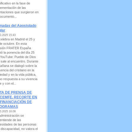
ificativo en la fase de
lementación de las
entaciones que surgieron en
Documento...
nadas del Apostolado
lar
0.2025 15:43
celebra en Madrid el 25 y
de octubre. En esta
sión FRATER España
ió la ponencia del día 25
 YouTube: Pueblo de Dios
 sale al encuentro. Durante
mañana se dialogó sobre la
encia del cristiano en la
edad y en la vida pública,
o respuesta a su vivencia
e y con el...
TA DE PRENSA DE
CEMFE. RECORTE EN
 FINANCIACIÓN DE
OGRAMAS
0.2025 16:09
Administración se
entiende de las
esidades de las personas
 discapacidad, no valora el